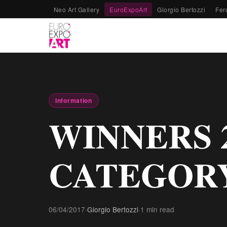
Neo Art Gallery
EuroExpoArt
Giorgio Bertozzi
Fer
Information
WINNERS 
CATEGOR
06/04/2017
·
Giorgio Bertozzi
·
1 min read