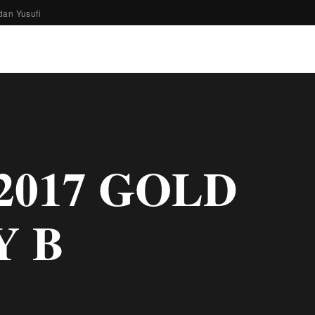
dan Yusufi
2017 GOLD
Y B