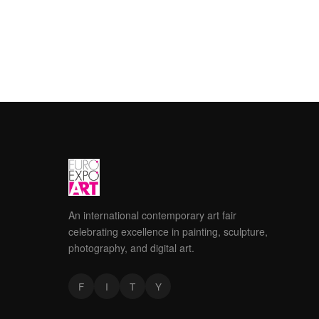
An international contemporary art fair
celebrating excellence in painting, sculpture,
photography, and digital art.
F
I
T
Y