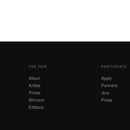
THE FAIR
PARTICIPATE
About
Apply
Artists
Partners
Prizes
Jury
Winners
Press
Editions