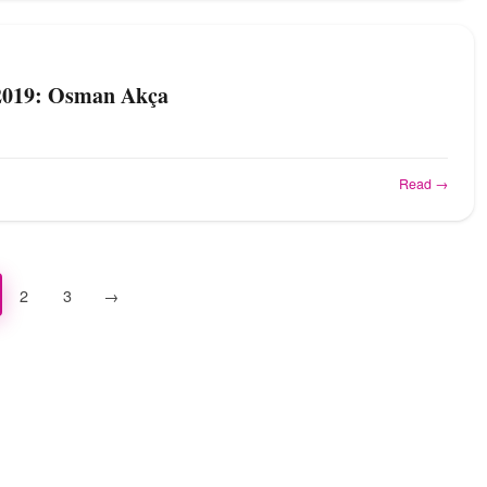
2019: Osman Akça
Read →
2
3
→