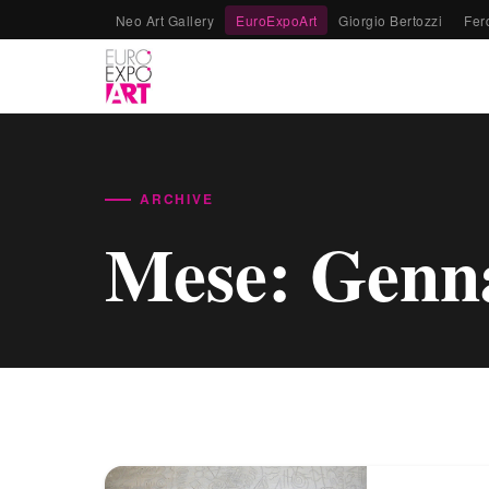
Neo Art Gallery
EuroExpoArt
Giorgio Bertozzi
Fer
ARCHIVE
Mese:
Genn