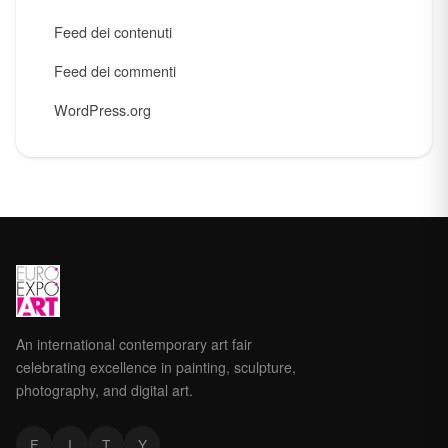
Feed dei contenuti
Feed dei commenti
WordPress.org
An international contemporary art fair
celebrating excellence in painting, sculpture,
photography, and digital art.
F
I
T
Y