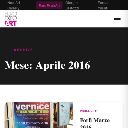
Neo Art
Giorgio
Ferdan
EuroExpoArt
Gallery
Bertozzi
Yusufi
ARCHIVE
Mese:
Aprile 2016
23/04/2016
Forlì Marzo
2016