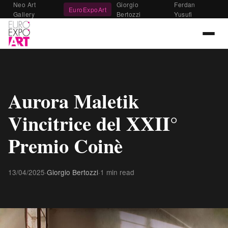
Neo Art
Giorgio
Ferdan
EuroExpoArt
Gallery
Bertozzi
Yusufi
Aurora Maletik
Vincitrice del XXII°
Premio Coinè
13/04/2025
·
Giorgio Bertozzi
·
1 min read