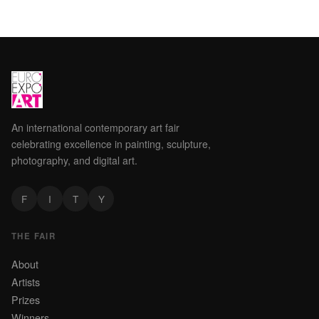
An international contemporary art fair
celebrating excellence in painting, sculpture,
photography, and digital art.
F
I
T
Y
THE FAIR
About
Artists
Prizes
Winners