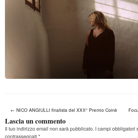
← NICO ANGIULLI finalista del XXII° Premio Coinè
Foc
Lascia un commento
Il tuo indirizzo email non sarà pubblicato.
I campi obbligatori
contrassegnati
*