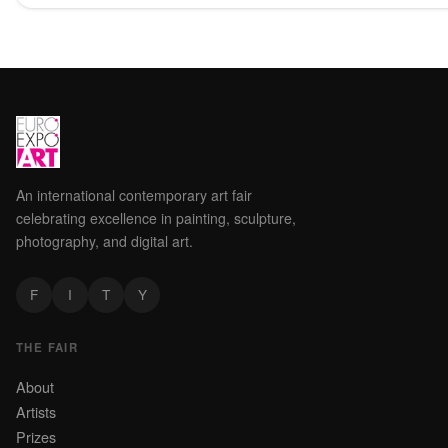
An international contemporary art fair
celebrating excellence in painting, sculpture,
photography, and digital art.
F
I
T
Y
THE FAIR
About
Artists
Prizes