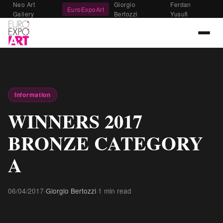
Neo Art
Giorgio
Ferdan
EuroExpoArt
Gallery
Bertozzi
Yusufi
Information
WINNERS 2017
BRONZE CATEGORY
A
06/04/2017
·
Giorgio Bertozzi
·
1 min read