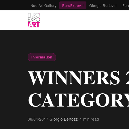
Neo Art Gallery
EuroExpoArt
Giorgio Bertozzi
Fer
Information
WINNERS 
CATEGOR
06/04/2017
·
Giorgio Bertozzi
·
1 min read