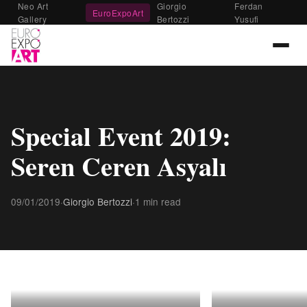
Neo Art
Giorgio
Ferdan
EuroExpoArt
Gallery
Bertozzi
Yusufi
Special Event 2019:
Seren Ceren Asyalı
09/01/2019
·
Giorgio Bertozzi
·
1 min read