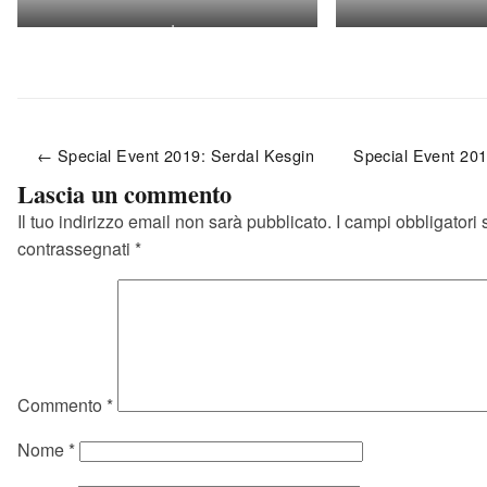
mde
c
← Special Event 2019: Serdal Kesgin
Special Event 20
Lascia un commento
Il tuo indirizzo email non sarà pubblicato.
I campi obbligatori
contrassegnati
*
Commento
*
Nome
*