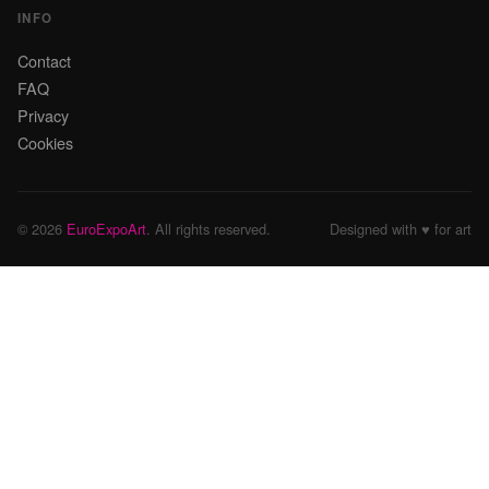
INFO
Contact
FAQ
Privacy
Cookies
© 2026
EuroExpoArt
. All rights reserved.
Designed with ♥ for art