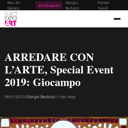
Neo Art
Giorgio
Ferdan
EuroExpoArt
Gallery
Bertozzi
Yusufi
ARREDARE CON
L’ARTE, Special Event
2019: Giocampo
08/01/2019
·
Giorgio Bertozzi
·
1 min read