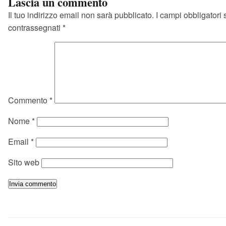
Lascia un commento
Il tuo indirizzo email non sarà pubblicato.
I campi obbligatori
contrassegnati
*
Commento
*
Nome
*
Email
*
Sito web