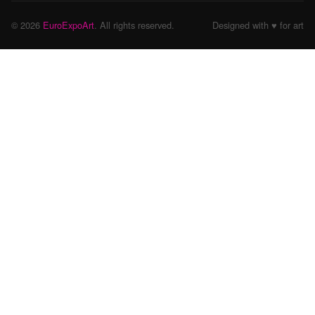
© 2026
EuroExpoArt
. All rights reserved.
Designed with ♥ for art