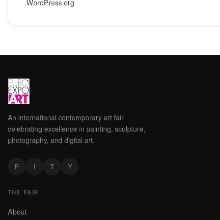
WordPress.org
An international contemporary art fair
celebrating excellence in painting, sculpture,
photography, and digital art.
F
I
T
Y
THE FAIR
About