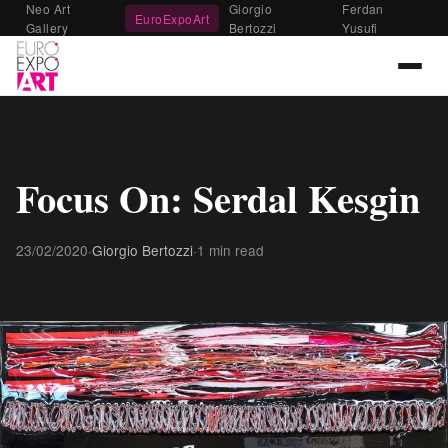
Neo Art
Giorgio
Ferdan
EuroExpoArt
Gallery
Bertozzi
Yusufi
Focus On: Serdal Kesgin
23/02/2020
·
Giorgio Bertozzi
·
1 min read