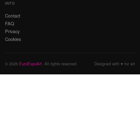
INFO
Contact
FAQ
Privacy
Cookies
© 2026
EuroExpoArt
. All rights reserved.
Designed with ♥ for art