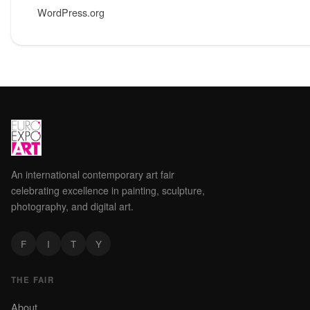
WordPress.org
An international contemporary art fair
celebrating excellence in painting, sculpture,
photography, and digital art.
F
I
T
Y
THE FAIR
About