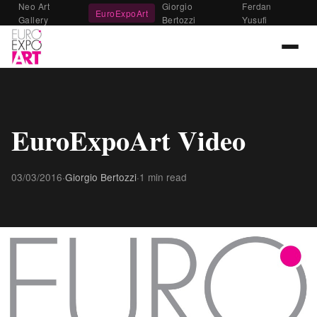
Neo Art
Giorgio
Ferdan
EuroExpoArt
Gallery
Bertozzi
Yusufi
EuroExpoArt Video
03/03/2016
·
Giorgio Bertozzi
·
1 min read