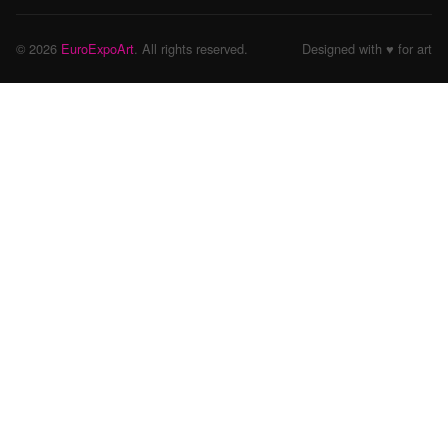
© 2026
EuroExpoArt
. All rights reserved.
Designed with ♥ for art