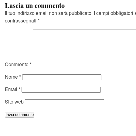
Lascia un commento
Il tuo indirizzo email non sarà pubblicato.
I campi obbligatori
contrassegnati
*
Commento
*
Nome
*
Email
*
Sito web