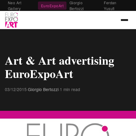
Neo Art
Giorgio
Ferdan
EuroExpoArt
Gallery
Bertozzi
Yusufi
Art & Art advertising
EuroExpoArt
03/12/2015
·
Giorgio Bertozzi
·
1 min read