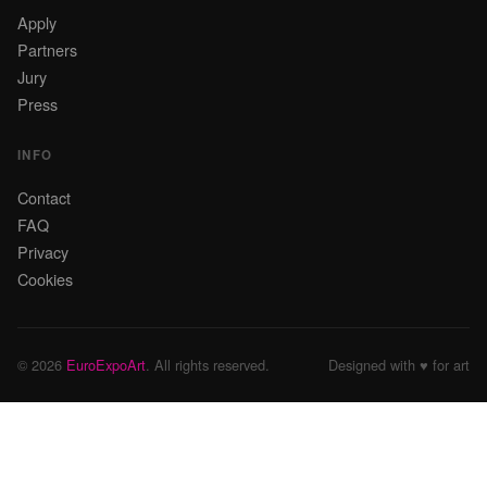
Apply
Partners
Jury
Press
INFO
Contact
FAQ
Privacy
Cookies
© 2026
EuroExpoArt
. All rights reserved.
Designed with ♥ for art