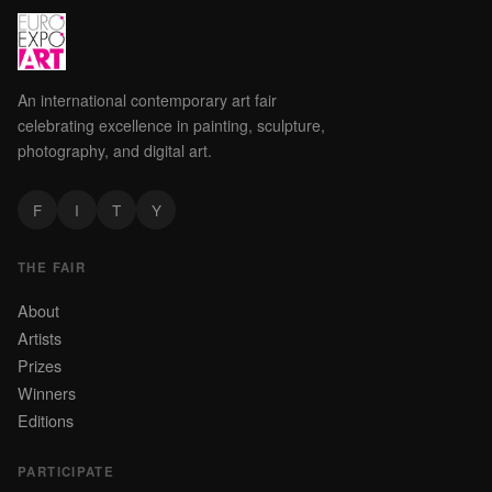
An international contemporary art fair
celebrating excellence in painting, sculpture,
photography, and digital art.
F
I
T
Y
THE FAIR
About
Artists
Prizes
Winners
Editions
PARTICIPATE