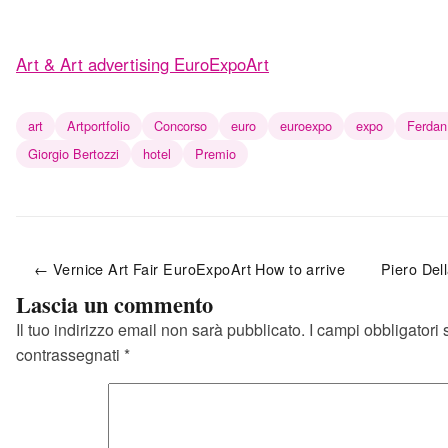
Art & Art advertising EuroExpoArt
art
Artportfolio
Concorso
euro
euroexpo
expo
Ferdan
Giorgio Bertozzi
hotel
Premio
← Vernice Art Fair EuroExpoArt How to arrive
Piero Del
Lascia un commento
Il tuo indirizzo email non sarà pubblicato.
I campi obbligatori
contrassegnati
*