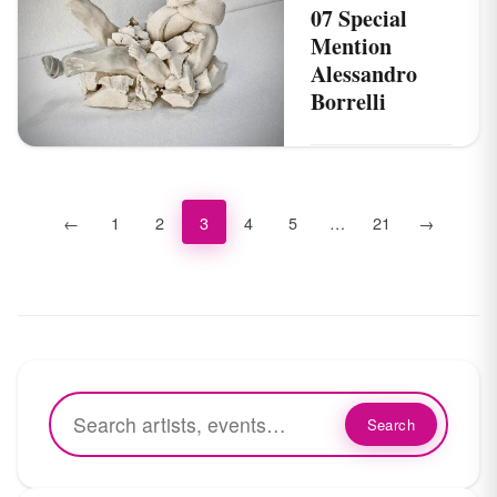
07 Special
Mention
Alessandro
Borrelli
13/04/2025
Read →
←
1
2
3
4
5
…
21
→
Search