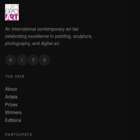
An international contemporary art fair
celebrating excellence in painting, sculpture,
photography, and digital art.
F
I
T
Y
THE FAIR
About
Artists
Prizes
Winners
Editions
PARTICIPATE