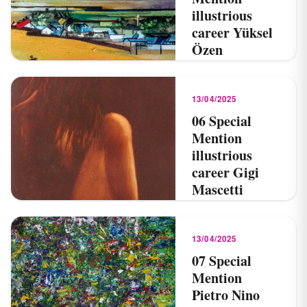
illustrious
career Yüksel
Özen
13/04/2025
Read →
13/04/2025
06 Special
Mention
illustrious
career Gigi
Mascetti
13/04/2025
Read →
13/04/2025
07 Special
Mention
Pietro Nino