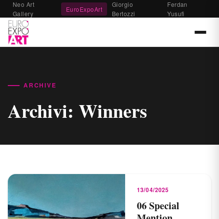
Neo Art
Giorgio
Ferdan
EuroExpoArt
Gallery
Bertozzi
Yusufi
ARCHIVE
Archivi:
Winners
13/04/2025
06 Special
Mention